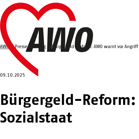
Zum
Startseite
Hauptinhalt
springen
AWO
Pressemeldung
Bürgergeld-Reform: AWO warnt vor Angriff 
Suche
09.10.2025
Bürgergeld-Reform: 
Sozialstaat