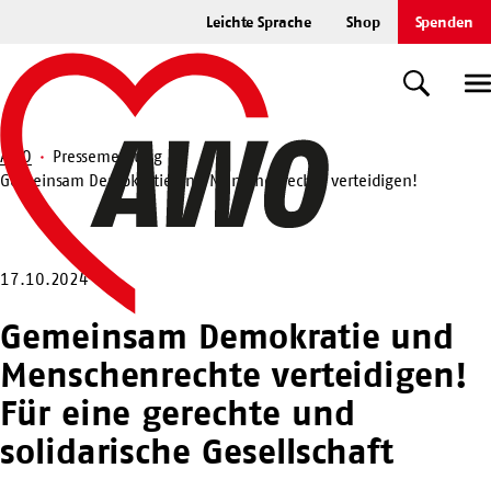
Zum
Leichte Sprache
Shop
Spenden
Hauptinhalt
Startseite
springen
Suche
U
AWO
Pressemeldung
Gemeinsam Demokratie und Menschenrechte verteidigen!
Suche
17.10.2024
Gemeinsam Demokratie und
Menschenrechte verteidigen!
Für eine gerechte und
solidarische Gesellschaft