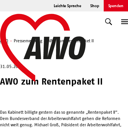
Zum
Leichte Sprache
Shop
Spenden
Hauptinhalt
Startseite
springen
Suche
U
AWO
Pressemeldung
AWO zum Rentenpaket II
Suche
31.05.2024
AWO zum Rentenpaket II
Das Kabinett billigte gestern das so genannte „Rentenpaket II“.
Dem Bundesverband der Arbeiterwohlfahrt gehen die Reformen
nicht weit genug. Michael Groß, Präsident der Arbeiterwohlfahrt,