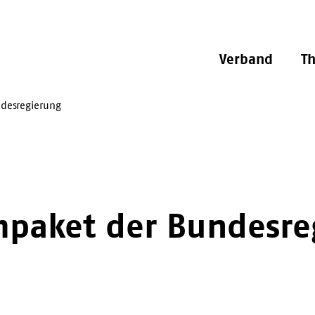
Verband
T
ndesregierung
rmpaket der Bundesr