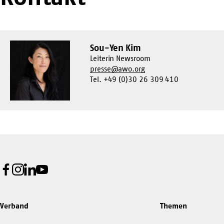
Sou-Yen Kim
Leiterin Newsroom
presse@awo.org
Tel. +49 (0)30 26 309 410
Facebook
Instagram
LinkedIn
Youtube
Verband
Themen