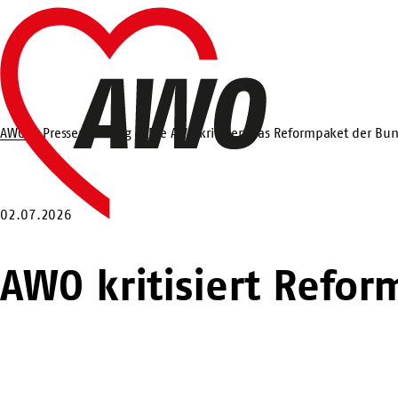
Zum
Startseite
Hauptinhalt
springen
AWO
Pressemeldung
Die AWO kritisiert das Reformpaket der Bu
Suche
02.07.2026
AWO kritisiert Refo