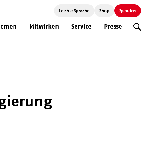
Leichte Sprache
Shop
Spenden
hemen
Mitwirken
Service
Presse
S
egierung