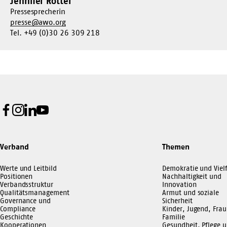
Jennifer Rotter
Pressesprecherin
presse@awo.org
Tel. +49 (0)30 26 309 218
Facebook
Instagram
LinkedIn
Youtube
Verband
Themen
Werte und Leitbild
Demokratie und Vielf
Positionen
Nachhaltigkeit und
Verbandsstruktur
Innovation
Qualitätsmanagement
Armut und soziale
Governance und
Sicherheit
Compliance
Kinder, Jugend, Frau
Geschichte
Familie
Kooperationen
Gesundheit, Pflege 