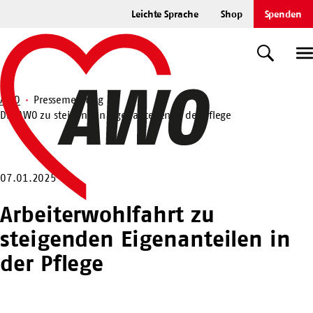
Zum
Leichte Sprache
Shop
Spenden
Hauptinhalt
Startseite
springen
Suche
U
AWO
Pressemeldung
Die AWO zu steigenden Eigenanteilen in der Pflege
Suche
07.01.2025
Arbeiterwohlfahrt zu
steigenden Eigenanteilen in
der Pflege