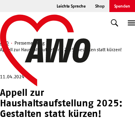
Zum
Leichte Sprache
Shop
Spenden
Hauptinhalt
Startseite
springen
Suche
U
AWO
Pressemeldung
Appell zur Haushaltsaufstellung 2025: Gestalten statt kürzen!
Suche
11.04.2024
Appell zur
Haushaltsaufstellung 2025:
Gestalten statt kürzen!