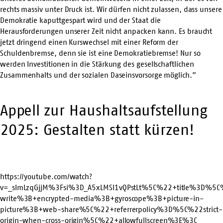
rechts massiv unter Druck ist. Wir dürfen nicht zulassen, dass unsere
Demokratie kaputtgespart wird und der Staat die
Herausforderungen unserer Zeit nicht anpacken kann. Es braucht
jetzt dringend einen Kurswechsel mit einer Reform der
Schuldenbremse, denn sie ist eine Demokratiebremse! Nur so
werden Investitionen in die Stärkung des gesellschaftlichen
Zusammenhalts und der sozialen Daseinsvorsorge möglich.”
Appell zur Haushaltsaufstellung
2025: Gestalten statt kürzen!
https://youtube.com/watch?
v=_sImLzqGjjM%3Fsi%3D_A5xLMSl1vQPstLt%5C%22+title%3D%5
write%3B+encrypted-media%3B+gyroscope%3B+picture-in-
picture%3B+web-share%5C%22+referrerpolicy%3D%5C%22strict-
origin-when-cross-origin%5C%22+allowfullscreen%3E%3C