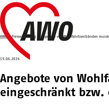
Zum
Startseite
Hauptinhalt
springen
AWO
Pressemeldung
Angebote von Wohlfahrtsverbänden mussten
Suche
19.06.2024
Angebote von Wohlf
eingeschränkt bzw. 