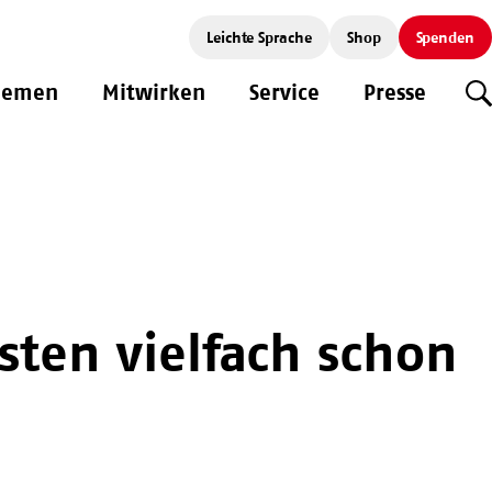
Leichte Sprache
Shop
Spenden
hemen
Mitwirken
Service
Presse
S
ten vielfach schon