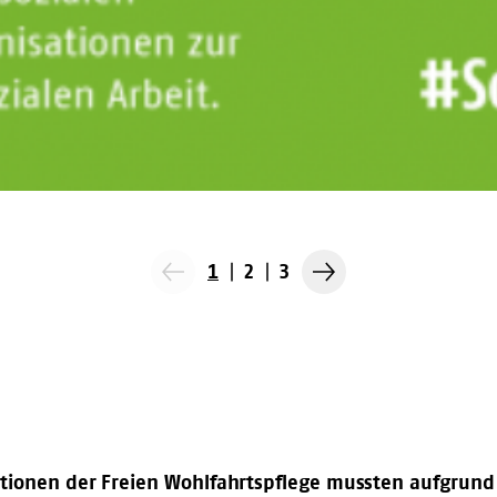
1
2
3
Vorherige
Nächste
Folie
Folie
ationen der Freien Wohlfahrtspflege mussten aufgrund 