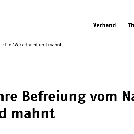
Verband
T
us: Die AWO erinnert und mahnt
hre Befreiung vom Na
nd mahnt