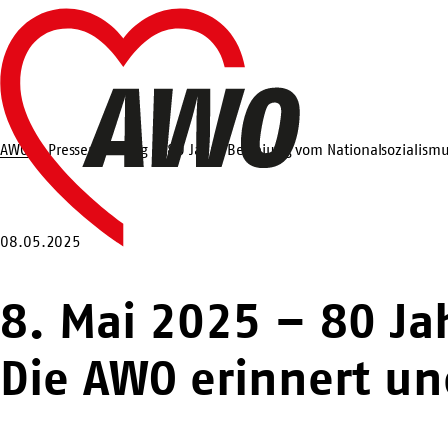
Zum
Startseite
Hauptinhalt
springen
AWO
Pressemeldung
80 Jahre Befreiung vom Nationalsozialism
Suche
08.05.2025
8. Mai 2025 – 80 Ja
Die AWO erinnert u