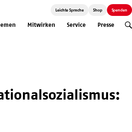
Leichte Sprache
Shop
Spenden
hemen
Mitwirken
Service
Presse
S
tionalsozialismus: