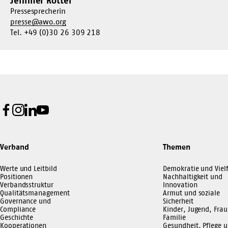
Jennifer Rotter
Pressesprecherin
presse@awo.org
Tel. +49 (0)30 26 309 218
Facebook
Instagram
LinkedIn
Youtube
Verband
Themen
Werte und Leitbild
Demokratie und Vielf
Positionen
Nachhaltigkeit und
Verbandsstruktur
Innovation
Qualitätsmanagement
Armut und soziale
Governance und
Sicherheit
Compliance
Kinder, Jugend, Frau
Geschichte
Familie
Kooperationen
Gesundheit, Pflege 