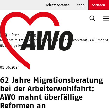
Zum
Leichte Sprache
Shop
Spenden
Hauptinhalt
Startseite
springen
Suche
U
AWO
Pressemeldung
62 Jahre Migrationsberatung bei der Arbeiterwohlfahrt: AWO mahnt
Suche
überfällige Reformen an
01.06.2024
62 Jahre Migrationsberatung
bei der Arbeiterwohlfahrt:
AWO mahnt überfällige
Reformen an