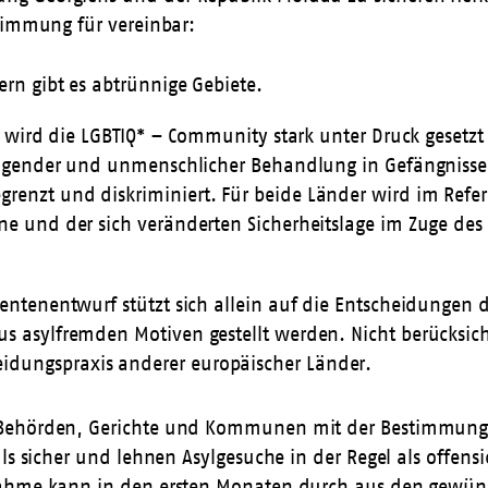
stimmung für vereinbar:
ern gibt es abtrünnige Gebiete.
n wird die LGBTIQ* – Community stark unter Druck gesetzt 
drigender und unmenschlicher Behandlung in Gefängnissen 
renzt und diskriminiert. Für beide Länder wird im Refe
ne und der sich veränderten Sicherheitslage im Zuge des
erentenentwurf stützt sich allein auf die Entscheidung
s asylfremden Motiven gestellt werden. Nicht berücksich
idungspraxis anderer europäischer Länder.
 Behörden, Gerichte und Kommunen mit der Bestimmung 
als sicher und lehnen Asylgesuche in der Regel als offe
nahme kann in den ersten Monaten durch aus den gewünsc