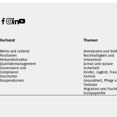
Facebook
Instagram
LinkedIn
Youtube
Verband
Themen
Werte und Leitbild
Demokratie und Vielf
Positionen
Nachhaltigkeit und
Verbandsstruktur
Innovation
Qualitätsmanagement
Armut und soziale
Governance und
Sicherheit
Compliance
Kinder, Jugend, Frau
Geschichte
Familie
Kooperationen
Gesundheit, Pflege 
Teilhabe
Migration und Flucht
Europapolitik