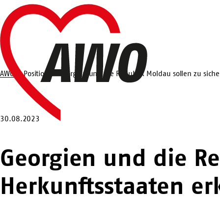
Zum
Startseite
Hauptinhalt
springen
AWO
Position
Georgien und die Republik Moldau sollen zu siche
Suche
30.08.2023
Georgien und die Re
Herkunftsstaaten er