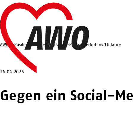
Zum
Startseite
Hauptinhalt
springen
AWO
Position
Gegen ein Social-Media-Verbot bis 16 Jahre
Suche
24.04.2026
Gegen ein Social-Me