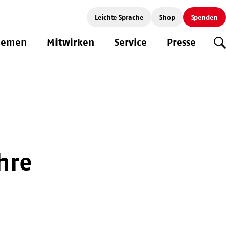
Leichte Sprache
Shop
Spenden
hemen
Mitwirken
Service
Presse
S
hre