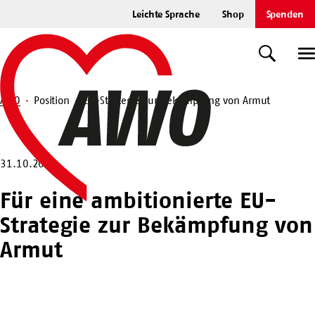
Zum
Leichte Sprache
Shop
Spenden
Hauptinhalt
Startseite
springen
Suche
U
AWO
Position
EU-Strategie zur Bekämpfung von Armut
Suche
31.10.2025
Für eine ambitionierte EU-
Strategie zur Bekämpfung von
Armut