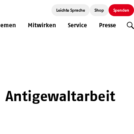
Leichte Sprache
Shop
Spenden
hemen
Mitwirken
Service
Presse
S
n Antigewaltarbeit