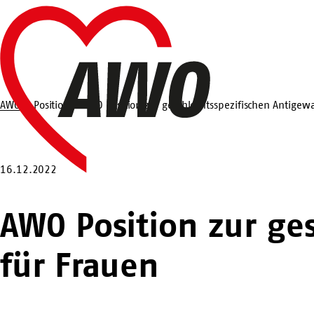
Zum
Startseite
Hauptinhalt
springen
AWO
Position
AWO Position zur geschlechtsspezifischen Antigewa
Suche
16.12.2022
AWO Position zur ge
für Frauen