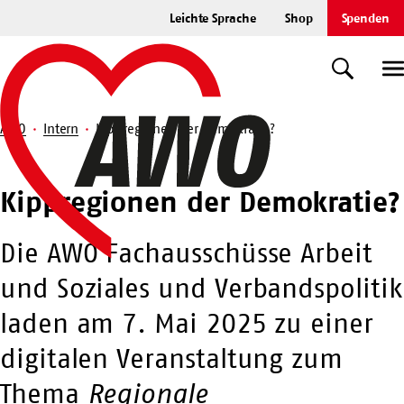
Zum
Leichte Sprache
Shop
Spenden
Hauptinhalt
Startseite
springen
Suche
U
AWO
Intern
Kippregionen der Demokratie?
Suche
Kippregionen
Kippregionen der Demokratie?
der
Demokratie?
Die AWO Fachausschüsse Arbeit
und Soziales und Verbandspolitik
laden am 7. Mai 2025 zu einer
digitalen Veranstaltung zum
Thema
Regionale