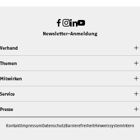
Facebook
Instagram
LinkedIn
Youtube
Newsletter-Anmeldung
Verband
Themen
Mitwirken
Service
Presse
Kontakt
Impressum
Datenschutz
Barrierefreiheit
Hinweissystem
Intern