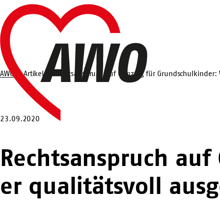
Zum
Startseite
Hauptinhalt
springen
AWO
Artikel
Rechtsanspruch auf Ganztag für Grundschulkinder: W
Suche
23.09.2020
Rechtsanspruch auf 
er qualitätsvoll aus