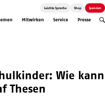
Leichte Sprache
Shop
Spenden
hemen
Mitwirken
Service
Presse
S
hulkinder: Wie kann
nf Thesen