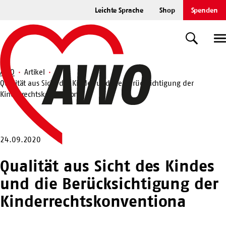
Zum
Leichte Sprache
Shop
Spenden
Hauptinhalt
Startseite
springen
Suche
U
AWO
Artikel
Qualität aus Sicht des Kindes und die Berücksichtigung der
Suche
Kinderrechtskonventiona
24.09.2020
Qualität aus Sicht des Kindes
und die Berücksichtigung der
Kinderrechtskonventiona