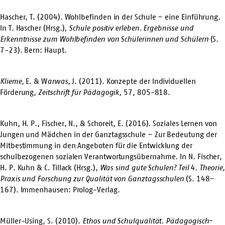
Hascher, T. (2004). Wohlbefinden in der Schule – eine Einführung.
In T. Hascher (Hrsg.),
Schule positiv erleben. Ergebnisse und
Erkenntnisse zum Wohlbefinden von Schülerinnen und Schülern
(S.
7-23). Bern: Haupt.
Klieme
,
E. & W
arwas
, J. (2011). Konzepte der Individuellen
Förderung,
Zeitschrift für Pädagogik
, 57, 805-818.
Kuhn, H. P., Fischer, N., & Schoreit, E. (2016). Soziales Lernen von
Jungen und Mädchen in der Ganztagsschule – Zur Bedeutung der
Mitbestimmung in den Angeboten für die Entwicklung der
schulbezogenen sozialen Verantwortungsübernahme. In N. Fischer,
H. P. Kuhn & C. Tillack (Hrsg.),
Was sind gute Schulen? Teil 4. Theorie,
Praxis und Forschung zur Qualität von Ganztagsschulen
(S. 148–
167). Immenhausen: Prolog-Verlag.
Müller-Using, S. (2010).
Ethos und Schulqualität. Pädagogisch-