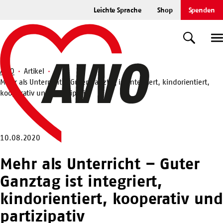
Zum
Leichte Sprache
Shop
Spenden
Hauptinhalt
Startseite
springen
Suche
U
AWO
Artikel
Mehr als Unterricht – Guter Ganztag ist integriert, kindorientiert,
Suche
kooperativ und partizipativ
10.08.2020
Mehr als Unterricht – Guter
Ganztag ist integriert,
kindorientiert, kooperativ und
partizipativ