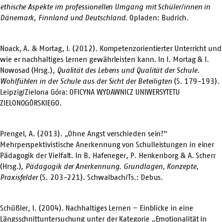
ethische Aspekte im professionellen Umgang mit Schüler/innen in
Dänemark, Finnland und Deutschland.
Opladen: Budrich.
Noack, A. & Mortag, I. (2012). Kompetenzorientierter Unterricht und
wie er nachhaltiges Lernen gewährleisten kann. In I. Mortag & I.
Nowosad (Hrsg.),
Qualität des Lebens und Qualität der Schule.
Wohlfühlen in der Schule aus der Sicht der Beteiligten
(S. 179-193).
Leipzig/Zielona Góra: OFICYNA WYDAWNICZ UNIWERSYTETU
ZIELONOGÓRSKIEGO.
Prengel, A. (2013). „Ohne Angst verschieden sein?“
Mehrperspektivistische Anerkennung von Schulleistungen in einer
Pädagogik der Vielfalt. In B. Hafeneger, P. Henkenborg & A. Scherr
(Hrsg.),
Pädagogik der Anerkennung. Grundlagen, Konzepte,
Praxisfelder
(S. 203-221). Schwalbach/Ts.: Debus.
Schüßler, I. (2004). Nachhaltiges Lernen – Einblicke in eine
Längsschnittuntersuchung unter der Kategorie „Emotionalität in