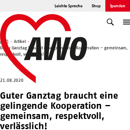
Zum
Leichte Sprache
Shop
Spenden
Hauptinhalt
Startseite
springen
Suche
U
AWO
Artikel
Guter Ganztag braucht eine gelingende Kooperation – gemeinsam,
Suche
respektvoll, verlässlich!
21.08.2020
Guter Ganztag braucht eine
gelingende Kooperation –
gemeinsam, respektvoll,
verlässlich!