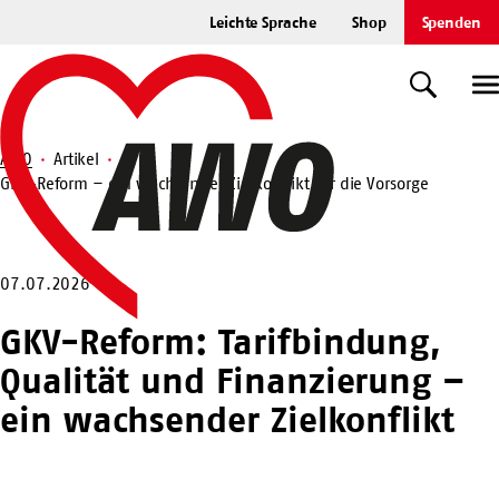
Zum
Leichte Sprache
Shop
Spenden
Hauptinhalt
Startseite
springen
Suche
U
AWO
Artikel
GKV-Reform – ein wachsender Zielkonflikt für die Vorsorge
Suche
07.07.2026
GKV-Reform: Tarifbindung,
Qualität und Finanzierung –
ein wachsender Zielkonflikt