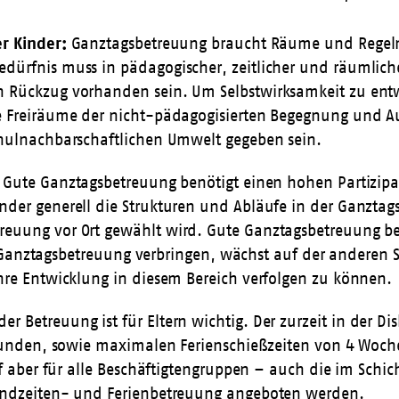
r Kinder:
Ganztags­betreuung braucht Räume und Regeln,
dürfnis muss in pädagogischer, zeitlicher und räumlich
 Rückzug vorhanden sein. Um Selbstwirksamkeit zu entw
e Freiräume der nicht-pädagogisierten Begegnung und A
chulnachbarschaftlichen Umwelt gegeben sein.
Gute Ganztagsbetreuung benötigt einen hohen Partizipat
der generell die Strukturen und Abläufe in der Ganztags
euung vor Ort gewählt wird. Gute Ganztagsbetreuung ben
er Ganztagsbetreuung verbringen, wächst auf der anderen S
hre Entwicklung in diesem Bereich verfolgen zu können.
r Betreuung ist für Eltern wichtig. Der zurzeit in der D
stunden, sowie maximalen Ferienschießzeiten von 4 Woche
uf aber für alle Beschäftigtengruppen – auch die im Schi
Randzeiten- und Ferienbetreuung angeboten werden.