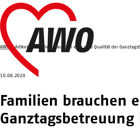
Zum
Startseite
Hauptinhalt
springen
AWO
Artikel
Familien brauchen eine gute Qualität der Ganztags
Suche
10.08.2020
Familien brauchen e
Ganztagsbetreuung 