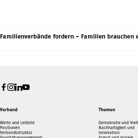
Familienverbände fordern - Familien brauchen e
Facebook
Instagram
LinkedIn
Youtube
Verband
Themen
Werte und Leitbild
Demokratie und Vielf
Positionen
Nachhaltigkeit und
Verbandsstruktur
Innovation
Qualitätsmanagement
Armut und soziale