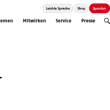
Leichte Sprache
Shop
Spenden
hemen
Mitwirken
Service
Presse
S
r