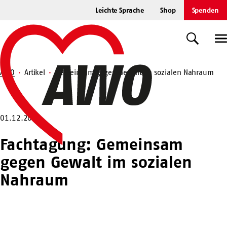
Zum
Leichte Sprache
Shop
Spenden
Hauptinhalt
Startseite
springen
Suche
U
AWO
Artikel
Gemeinsam gegen Gewalt im sozialen Nahraum
Suche
01.12.2022
Fachtagung: Gemeinsam
gegen Gewalt im sozialen
Nahraum