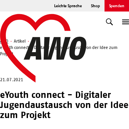
Zum
Leichte Sprache
Shop
Spenden
Hauptinhalt
Startseite
springen
Suche
U
AWO
Artikel
eYouth connect – Digitaler Jugendaustausch von der Idee zum
Suche
Projekt
21.07.2021
eYouth connect - Digitaler
Jugendaustausch von der Idee
zum Projekt