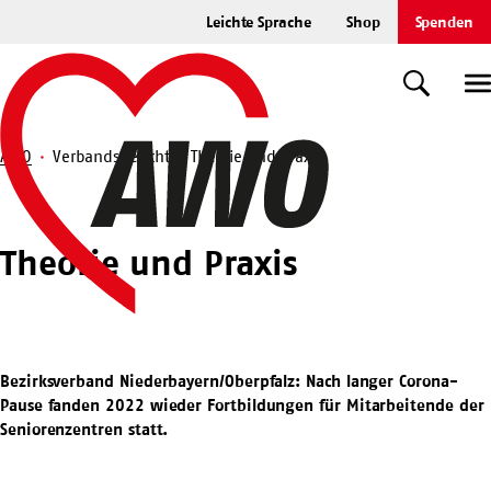
Zum
Leichte Sprache
Shop
Spenden
Hauptinhalt
Startseite
springen
Suche
U
AWO
Verbandsbericht
Theorie und Praxis
Suche
Theorie und Praxis
Bezirksverband Niederbayern/Oberpfalz: Nach langer Corona-
Pause fanden 2022 wieder Fortbildungen für Mitarbeitende der
Seniorenzentren statt.