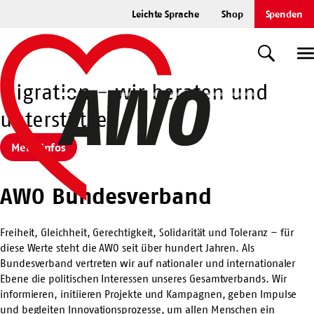
Zum
Leichte Sprache
Shop
Spenden
Hauptinhalt
Startseite
springen
Suche
U
Homepage
Migration - wir beraten und
unterstützen.
Suche
Mehr Infos
Mehr I
AWO Bundesverband
Freiheit, Gleichheit, Gerechtigkeit, Solidarität und Toleranz – für
diese Werte steht die AWO seit über hundert Jahren. Als
Bundesverband vertreten wir auf nationaler und internationaler
Ebene die politischen Interessen unseres Gesamtverbands. Wir
informieren, initiieren Projekte und Kampagnen, geben Impulse
und begleiten Innovationsprozesse, um allen Menschen ein