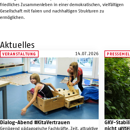
friedliches Zusammenleben in einer demokratischen, vielfältigen
Gesellschaft mit fairen und nachhaltigen Strukturen zu
ermöglichen.
Aktuelles
14.07.2026
VERANSTALTUNG
PRESSEME
Zur
Zur
Veranstaltung
Pressemeldu
Dialog-
GKV-
Abend
Stabilisierung
#KitaVertrauen
darf
Tarifbindung
nicht
unterlaufen
Dialog-Abend #KitaVertrauen
GKV-Stabil
Zur
Zur
nicht unte
Veranstaltung
Genügend pädagogische Fachkräfte, Zeit, attraktive
Pressemeldu