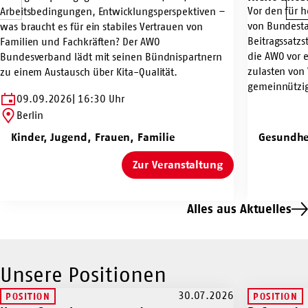
Vor den für 
Dialog-
Arbeitsbedingungen, Entwicklungsperspektiven –
GKV-
Vorherige
W
von Bundest
Abend
was braucht es für ein stabiles Vertrauen von
Stabilisierung
Beitragssatzs
#KitaVertrauen
Familien und Fachkräften? Der AWO
darf
die AWO vor e
Bundesverband lädt mit seinen Bündnispartnern
Tarifbindung
zulasten von 
zu einem Austausch über Kita-Qualität.
nicht
gemeinnützig
unterlaufen
09.09.2026
16:30 Uhr
Berlin
Kinder, Jugend, Frauen, Familie
Gesundhei
Zur Veranstaltung
Dialog-
Abend
#KitaVertrauen
Alles aus Aktuelles
Unsere Positionen
30.07.2026
POSITION
POSITION