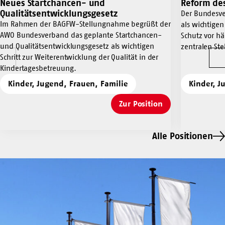
Neues Startchancen- und
Reform des
Zur
Zur
Qualitätsentwicklungsgesetz
Position
Position
Der Bundesv
Im Rahmen der BAGFW-Stellungnahme begrüßt der
Neues
Reform
als wichtige
AWO Bundesverband das geplante Startchancen-
Startchancen-
des
Schutz vor hä
und Qualitätsentwicklungsgesetz als wichtigen
und
Kindschaftsre
zentralen St
Schritt zur Weiterentwicklung der Qualität in der
Qualitätsentwicklungsgesetz
Vorherige
W
Kindertagesbetreuung.
Kinder, Jugend, Frauen, Familie
Kinder, J
Zur Position
Neues
Startchancen-
und
Alle Positionen
Qualitätsentwicklungs